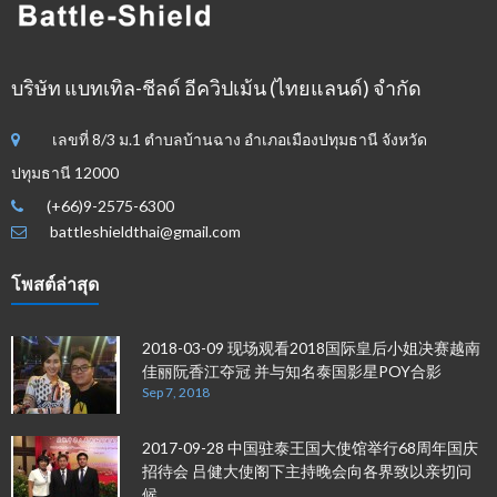
บริษัท แบทเทิล-ชีลด์ อีควิปเม้น (ไทยแลนด์) จำกัด
เลขที่ 8/3 ม.1 ตำบลบ้านฉาง อำเภอเมืองปทุมธานี จังหวัด
ปทุมธานี 12000
(+66)9-2575-6300
battleshieldthai@gmail.com
โพสต์ล่าสุด
2018-03-09 现场观看2018国际皇后小姐决赛越南
佳丽阮香江夺冠 并与知名泰国影星POY合影
Sep 7, 2018
2017-09-28 中国驻泰王国大使馆举行68周年国庆
招待会 吕健大使阁下主持晚会向各界致以亲切问
候