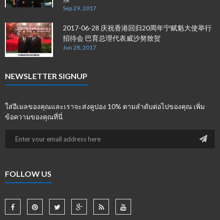
Sep 29, 2017
2017-06-28 庆祝香港回归20周年宁赋魁大使举行
招待会 巴育总理代表威沙努致贺
Jun 28, 2017
NEWSLETTER SIGNUP
ใส่อีเมลของคุณและเราจะส่งคูปอง 10% ตามลำดับต่อไปของคุณ เพิ่ม
ข้อความของคุณที่นี่
FOLLOW US