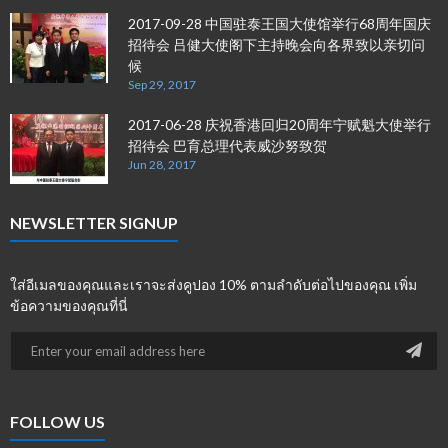
2017-09-28 中国驻泰王国大使馆举行68周年国庆
招待会 吕健大使阁下主持晚会向各界致以亲切问
候
Sep 29, 2017
2017-06-28 庆祝香港回归20周年宁赋魁大使举行
招待会 巴育总理代表威沙努致贺
Jun 28, 2017
NEWSLETTER SIGNUP
ใส่อีเมลของคุณและเราจะส่งคูปอง 10% ตามลำดับต่อไปของคุณ เพิ่ม
ข้อความของคุณที่นี่
FOLLOW US