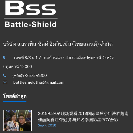
บริษัท แบทเทิล-ชีลด์ อีควิปเม้น (ไทยแลนด์) จำกัด
เลขที่ 8/3 ม.1 ตำบลบ้านฉาง อำเภอเมืองปทุมธานี จังหวัด
ปทุมธานี 12000
(+66)9-2575-6300
battleshieldthai@gmail.com
โพสต์ล่าสุด
2018-03-09 现场观看2018国际皇后小姐决赛越南
佳丽阮香江夺冠 并与知名泰国影星POY合影
Sep 7, 2018