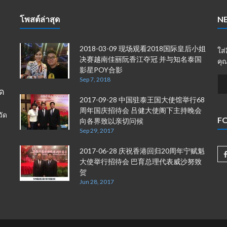
โพสต์ล่าสุด
N
2018-03-09 现场观看2018国际皇后小姐
ใส
决赛越南佳丽阮香江夺冠 并与知名泰国
คุณ
影星POY合影
Sep 7, 2018
ัด
2017-09-28 中国驻泰王国大使馆举行68
周年国庆招待会 吕健大使阁下主持晚会
วัด
F
向各界致以亲切问候
Sep 29, 2017
2017-06-28 庆祝香港回归20周年宁赋魁
大使举行招待会 巴育总理代表威沙努致
贺
Jun 28, 2017