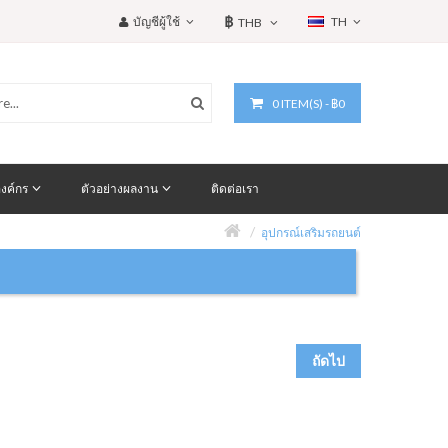
฿
บัญชีผู้ใช้
TH
THB
0 ITEM(S) - ฿0
งค์กร
ตัวอย่างผลงาน
ติดต่อเรา
อุปกรณ์เสริมรถยนต์
ถัดไป