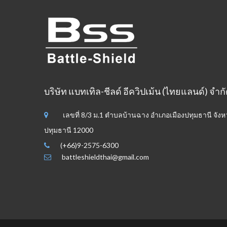
บริษัท แบทเทิล-ชีลด์ อีควิปเม้น (ไทยแลนด์) จำก
เลขที่ 8/3 ม.1 ตำบลบ้านฉาง อำเภอเมืองปทุมธานี จังห
ปทุมธานี 12000
(+66)9-2575-6300
battleshieldthai@gmail.com