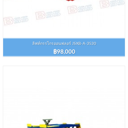
ลิฟท์กรรไกรออนฟลอร์ JSXB-A-3530
฿98,000