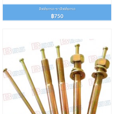
ลิฟท์ยกรถ-ขาลิฟท์ยกรถ
฿750