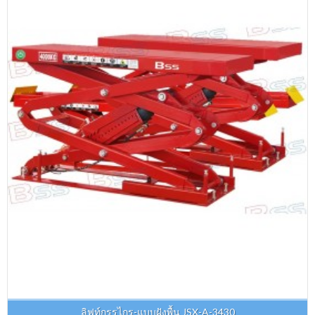
ลิฟท์กรรไกร-แบบฝังพื้น JSX-A-3430