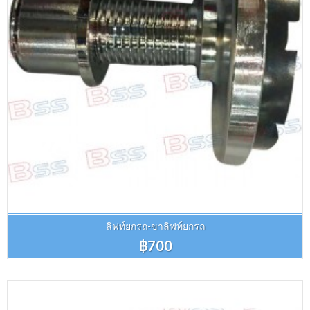
ลิฟท์ยกรถ-ขาลิฟท์ยกรถ
฿700