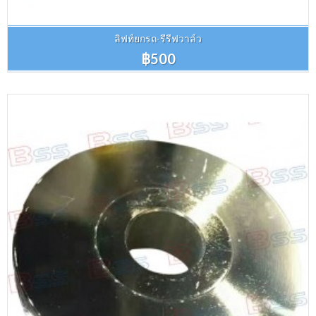
ลิฟท์ยกรถ-รีรีฟวาล์ว
฿500