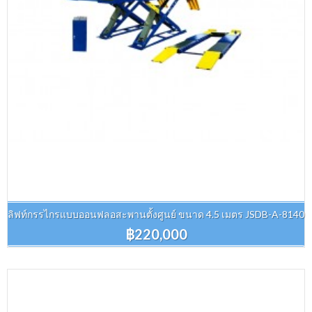
ลิฟท์กรรไกรแบบออนฟลอสะพานตั้งศูนย์ ขนาด 4.5 เมตร JSDB-A-8140
฿220,000