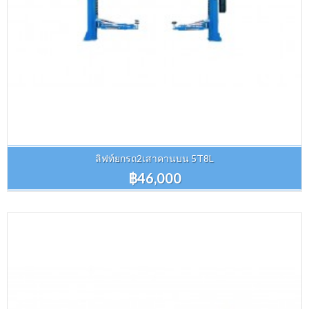
ลิฟท์ยกรถ2เสาคานบน 5T8L
฿46,000