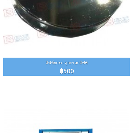
ลิฟท์ยกรถ-ลูกกรอกลิฟท์
฿500