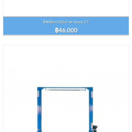
ลิฟท์ยกรถ2เสาคานบน 5T
฿46,000