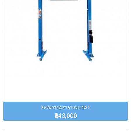
ลิฟท์ยกรถ2เสาคานบน 4.5T
฿43,000