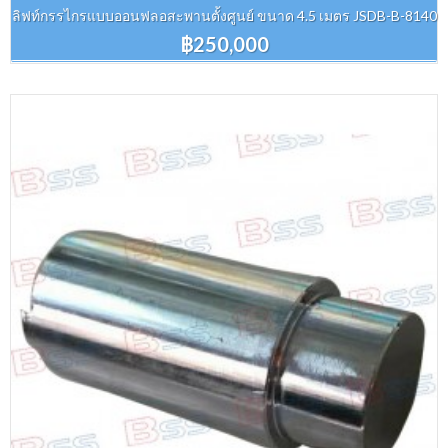
ลิฟท์กรรไกรแบบออนฟลอสะพานตั้งศูนย์ ขนาด 4.5 เมตร JSDB-B-8140
฿250,000