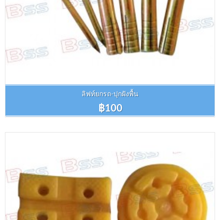
ลิฟท์ยกรถ-ปุกฝังพื้น
฿100