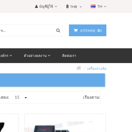
฿
บัญชีผู้ใช้
TH
THB
0 ITEM(S) - ฿0
งค์กร
ตัวอย่างผลงาน
ติดต่อเรา
เครื่องถ่วงล้อ
แสดง:
เรียงตาม: