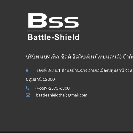
บริษัท แบทเทิล-ชีลด์ อีควิปเม้น (ไทยแลนด์) จำก
เลขที่ 8/3 ม.1 ตำบลบ้านฉาง อำเภอเมืองปทุมธานี จังห
ปทุมธานี 12000
(+66)9-2575-6300
battleshieldthai@gmail.com