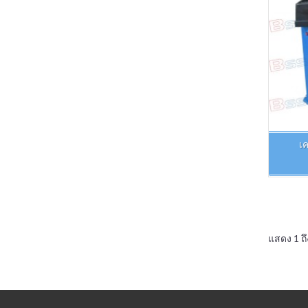
เค
แสดง 1 ถึ