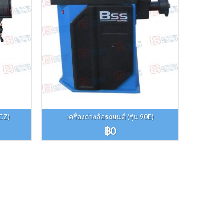
0CZ)
เครื่องถ่วงล้อรถยนต์ (รุ่น 90E)
฿0