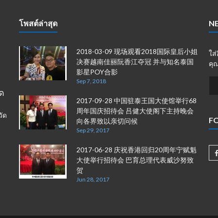
โพสต์ล่าสุด
N
2018-03-09 现场观看2018国际皇后小姐
ใส
决赛越南佳丽阮香江夺冠 并与知名泰国
คุณ
影星POY合影
Sep 7, 2018
ัด
2017-09-28 中国驻泰王国大使馆举行68
周年国庆招待会 吕健大使阁下主持晚会
วัด
F
向各界致以亲切问候
Sep 29, 2017
2017-06-28 庆祝香港回归20周年宁赋魁
大使举行招待会 巴育总理代表威沙努致
贺
Jun 28, 2017