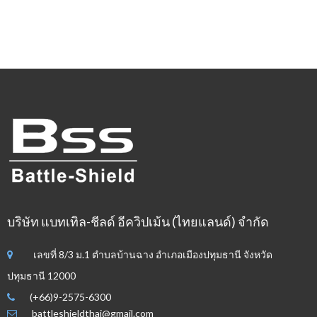
บริษัท แบทเทิล-ชีลด์ อีควิปเม้น (ไทยแลนด์) จำกัด
เลขที่ 8/3 ม.1 ตำบลบ้านฉาง อำเภอเมืองปทุมธานี จังหวัด
ปทุมธานี 12000
(+66)9-2575-6300
battleshieldthai@gmail.com