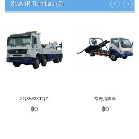
สินค้าที่เกี่ยวข้อง (3)
ZQS5323TQZ
常奇清障车
฿0
฿0