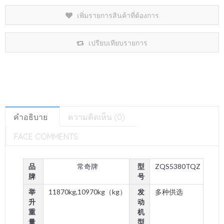
เพิ่มรายการสินค้าที่ต้องการ
เปรียบเทียบรายการ
คำอธิบาย
ความคิดเห็น (0)
FACE COMMENTS
品
常奇牌
型
ZQS5380TQZ
牌
号
举
11870kg,10970kg（kg）
发
多种供选
升
动
重
机
量
型