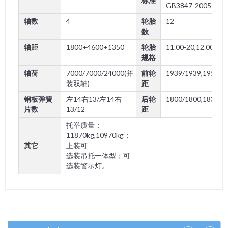
标准
GB3847-2005
轴数
4
轮胎
12
数
轴距
1800+4600+1350
轮胎
11.00-20,12.00-20
规格
轴荷
7000/7000/24000(并
前轮
1939/1939,1958/1
装双轴)
距
钢板弹簧
左14右13/左14右
后轮
1800/1800,1830/1
片数
13/12
距
托举质量：
11870kg,10970kg；
其它
上装可
选装吊托一体型；可
选装警示灯。