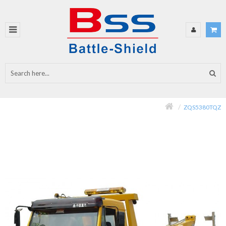
ZQS5380TQZ