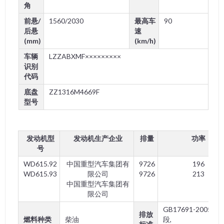
角
前悬/
1560/2030
最高车
90
后悬
速
(mm)
(km/h)
车辆
LZZABXMF×××××××××
识别
代码
底盘
ZZ1316M4669F
型号
发动机型
发动机生产企业
排量
功率
号
WD615.92
中国重型汽车集团有
9726
196
WD615.93
限公司
9726
213
中国重型汽车集团有
限公司
GB17691-2005第
排放
燃料种类
柴油
段,