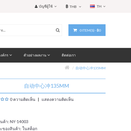
฿
บัญชีผู้ใช้
TH
THB
0 ITEM(S) - ฿0
งค์กร
ตัวอย่างผลงาน
ติดต่อเรา
自动中心冲135MM
自动中心冲135MM
0 ความคิดเห็น
แสดงความคิดเห็น
สินค้า: NY-14003
ะของสินค้า:
ในสต็อก