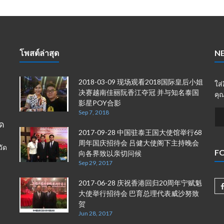
โพสต์ล่าสุด
N
2018-03-09 现场观看2018国际皇后小姐
ใส
决赛越南佳丽阮香江夺冠 并与知名泰国
คุณ
影星POY合影
Sep 7, 2018
ัด
2017-09-28 中国驻泰王国大使馆举行68
周年国庆招待会 吕健大使阁下主持晚会
วัด
F
向各界致以亲切问候
Sep 29, 2017
2017-06-28 庆祝香港回归20周年宁赋魁
大使举行招待会 巴育总理代表威沙努致
贺
Jun 28, 2017