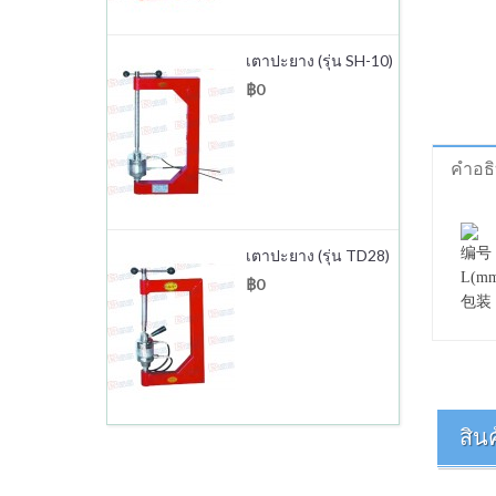
เตาปะยาง (รุ่น SH-10)
฿0
คำอธ
编号
เตาปะยาง (รุ่น TD28)
L(m
฿0
包装
สินค