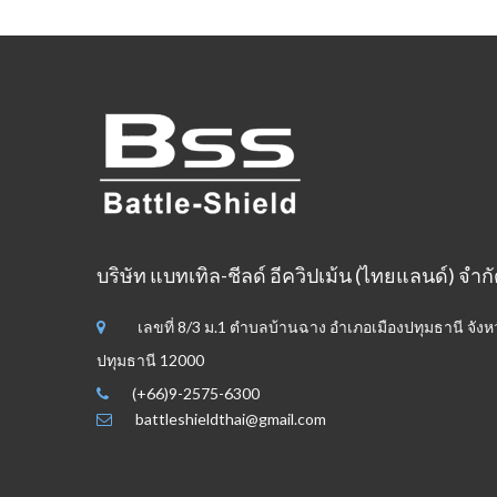
บริษัท แบทเทิล-ชีลด์ อีควิปเม้น (ไทยแลนด์) จำก
เลขที่ 8/3 ม.1 ตำบลบ้านฉาง อำเภอเมืองปทุมธานี จังห
ปทุมธานี 12000
(+66)9-2575-6300
battleshieldthai@gmail.com