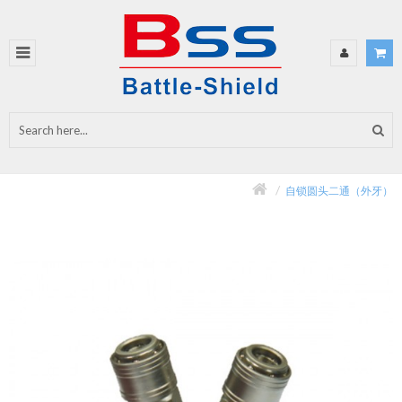
自锁圆头二通（外牙）