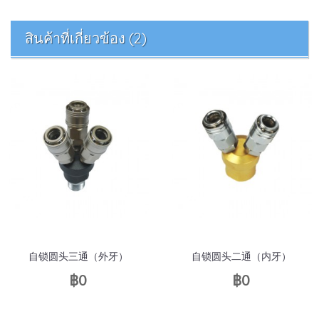
สินค้าที่เกี่ยวข้อง (2)
自锁圆头三通（外牙）
自锁圆头二通（内牙）
฿0
฿0