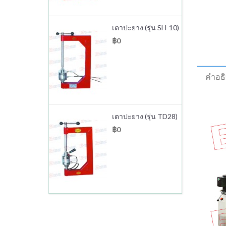
เตาปะยาง (รุ่น SH-10)
฿0
คำอธ
เตาปะยาง (รุ่น TD28)
฿0