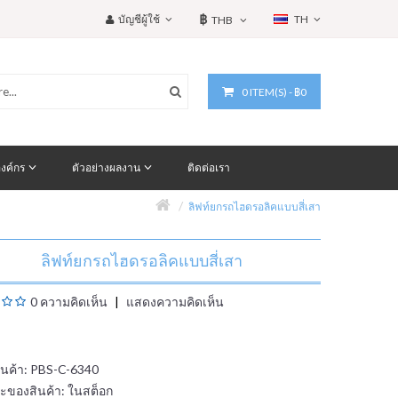
฿
บัญชีผู้ใช้
TH
THB
0 ITEM(S) - ฿0
งค์กร
ตัวอย่างผลงาน
ติดต่อเรา
ลิฟท์ยกรถไฮดรอลิคแบบสี่เสา
ลิฟท์ยกรถไฮดรอลิคแบบสี่เสา
0 ความคิดเห็น
แสดงความคิดเห็น
สินค้า: PBS-C-6340
ะของสินค้า:
ในสต็อก